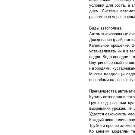
условия для роста, а в
днем. Системы автомат
равномерно через распы
Виды автополива
Автоматизированные сис
Дождевание (разбрызгив
Капельное орошение. В
устанавливать их и в те
ведра. Вода попадает то
Внутрипочвенный полив.
изгородями, кустарника
Многие владельцы садов
способами на разные кул
Преимущества автоматич
Купить автополив и потр
Грунт под разными кул
вызревания урожая. Ни ш
Удастся сэкономить масс
Каждый цикл полива раст
Трубки и прочие элемен
Ко многим моделям та