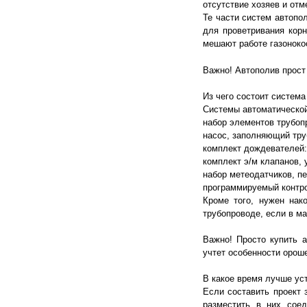
отсутствие хозяев и от
Те части систем автопо
для проветривания кор
мешают работе газоноко
Важно! Автополив прост
Из чего состоит система
Системы автоматической
набор элементов трубоп
насос, заполняющий тру
комплект дождевателей:
комплект э/м клапанов,
набор метеодатчиков, п
программируемый контро
Кроме того, нужен нак
трубопроводе, если в м
Важно! Просто купить а
учтет особенности орош
В какое время лучше ус
Если составить проект 
разместить в них соед