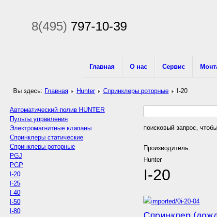
8(495)
797-10-39
Главная
О нас
Сервис
Монт
Вы здесь:
Главная
Hunter
Спринклеры роторные
I-20
Автоматический полив HUNTER
Пульты управления
поисковый запрос, чтобы
Электромагнитные клапаны
Спринклеры статические
Спринклеры роторные
Производитель:
PGJ
Hunter
PGP
I-20
I-20
I-25
I-40
I-50
I-80
Спринклер (дожд