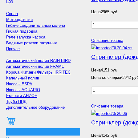
I-90
Цена
2965 руб
Сопла
Метеодатчики
Гибкие соединительные колена
Гибкая подводка
Реле запуска насоса
Описание товара
Водяные розетки латунные
Прочее
Спринклер (дожд
Автоматический полив RAIN BIRD
Автоматический полив FRAME
Цена
4151 руб
Короба Фитинги Фильтры IRRITEC
Цена со скидкой
3942 ру
Капельный полив
Насосы ESPA
Насосы AQUARIO
Ёмкости АНИОН
Труба ПНД
Описание товара
Дополнительное оборудование
Спринклер (дожд
0
Цена
4142 руб