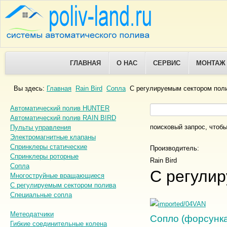
ГЛАВНАЯ
О НАС
СЕРВИС
МОНТАЖ
Вы здесь:
Главная
Rain Bird
Сопла
С регулируемым сектором пол
Автоматический полив HUNTER
Автоматический полив RAIN BIRD
поисковый запрос, чтобы
Пульты управления
Электромагнитные клапаны
Спринклеры статические
Производитель:
Спринклеры роторные
Rain Bird
Сопла
С регули
Многоструйные вращающиеся
С регулируемым сектором полива
Специальные сопла
Метеодатчики
Сопло (форсунк
Гибкие соединительные колена