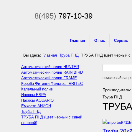
8(495)
797-10-39
Главная
О нас
Сервис
Вы здесь:
Главная
Труба ПНД
ТРУБА ПНД (цвет чёрный с 
Автоматический полив HUNTER
Автоматический полив RAIN BIRD
поисковый запро
Автоматический полив FRAME
Короба Фитинги Фильтры IRRITEC
Капельный полив
Производитель:
Насосы ESPA
Труба ПНД
Насосы AQUARIO
ТРУБА
Ёмкости АНИОН
Труба ПНД
ТРУБА ПНД (цвет чёрный с синей
полосой)
Труба 20х2