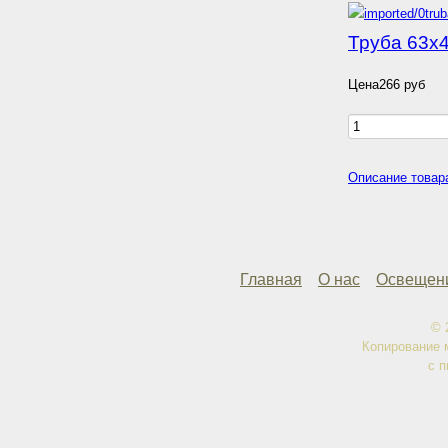
Труба 63х4
Цена
266 руб
Описание товар
Главная
О нас
Освещен
© 
Копирование 
с п