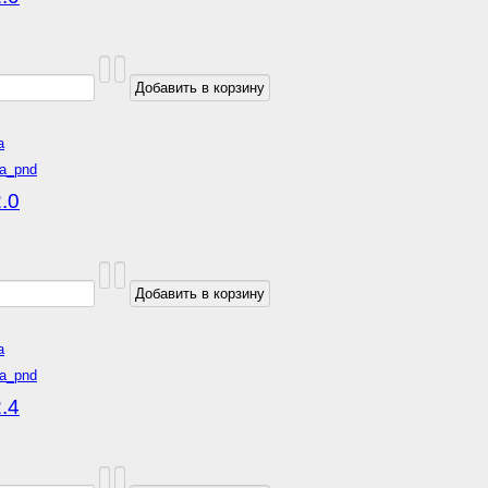
а
.0
а
.4