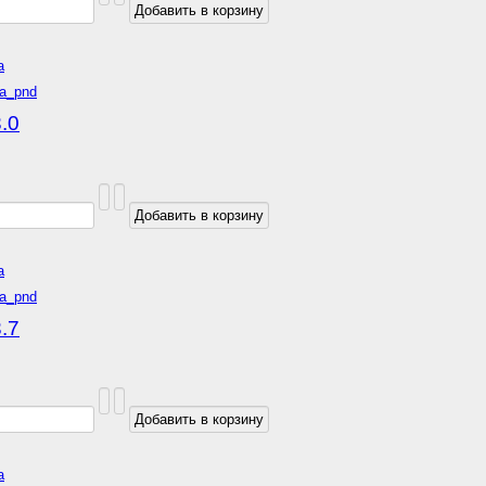
а
.0
а
.7
а