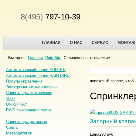
8(495)
797-10-39
ГЛАВНАЯ
О НАС
СЕРВИС
МОНТАЖ
Вы здесь:
Главная
Rain Bird
Спринклеры статические
Автоматический полив HUNTER
Автоматический полив RAIN BIRD
поисковый запрос, чтобы
Пульты управления
Электромагнитные клапаны
Спринклеры статические
Спринкле
1800
UNI-SPRAY
RWS прикорневой полив
Запорный клапа
Спринклеры роторные
Сопла
Метеодатчики
Цена
293 руб