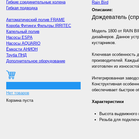
Гибкие соединительные колена
Rain Bird
Гибкая подводка
Описание:
Дождеватель (спр
Автоматический полив FRAME
Короба Фитинги Фильтры IRRITEC
Модель 1800 от RAIN BI
Капельный полив
дизайнеров. Данное уст
Насосы ESPA
кустарников.
Насосы AQUARIO
Ёмкости АНИОН
Ключевая особенность д
Труба ПНД
производителей. Каждый
Дополнительное оборудование
изготовлен из износост
Интегрированная заводс
Конструктивная особенн
0
обеспечивает быстрое о
Нет товаров
Корзина пуста
Характеристики
Высота выдвижного 
Резьба для подключе