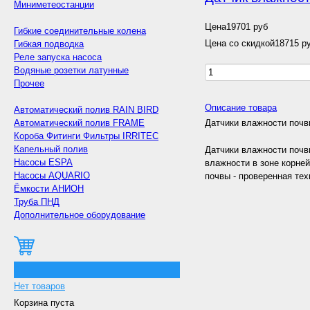
Миниметеостанции
Цена
19701 руб
Гибкие соединительные колена
Цена со скидкой
18715 р
Гибкая подводка
Реле запуска насоса
Водяные розетки латунные
Прочее
Описание товара
Автоматический полив RAIN BIRD
Автоматический полив FRAME
Датчики влажности почв
Короба Фитинги Фильтры IRRITEC
Капельный полив
Датчики влажности почв
Насосы ESPA
влажности в зоне корне
Насосы AQUARIO
почвы - проверенная тех
Ёмкости АНИОН
Труба ПНД
Дополнительное оборудование
0
Нет товаров
Корзина пуста