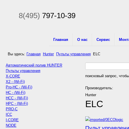
8(495)
797-10-39
Главная
О нас
Сервис
Монт
Вы здесь:
Главная
Hunter
Пульты управления
ELC
Автоматический полив HUNTER
Пульты управления
поисковый запрос, чтобы
X-CORE
X2 - (Wi-Fi)
Pro-HC - (Wi-Fi)
Производитель:
HC - (Wi-Fi)
Hunter
HCC - (Wi-Fi)
ELC
HPC - (Wi-Fi)
PRO-C
ICC
I-CORE
NODE
Пульт управлени