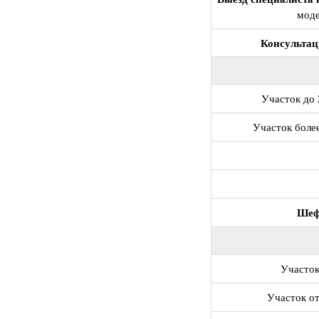
моде
Консультац
Участок до
Участок бол
Шеф
Участо
Участок о