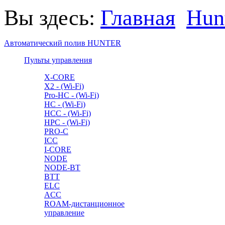
Вы здесь:
Главная
Hun
Автоматический полив HUNTER
Пульты управления
X-CORE
X2 - (Wi-Fi)
Pro-HC - (Wi-Fi)
HC - (Wi-Fi)
HCC - (Wi-Fi)
HPC - (Wi-Fi)
PRO-C
ICC
I-CORE
NODE
NODE-BT
BTT
ELC
ACC
ROAM-дистанционное
управление