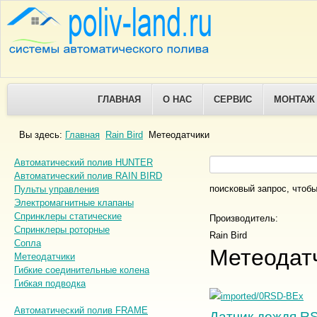
ГЛАВНАЯ
О НАС
СЕРВИС
МОНТАЖ
Вы здесь:
Главная
Rain Bird
Метеодатчики
Автоматический полив HUNTER
Автоматический полив RAIN BIRD
поисковый запрос, чтобы
Пульты управления
Электромагнитные клапаны
Спринклеры статические
Производитель:
Спринклеры роторные
Rain Bird
Сопла
Метеодат
Метеодатчики
Гибкие соединительные колена
Гибкая подводка
Автоматический полив FRAME
Датчик дождя R