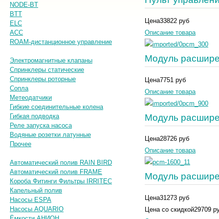
NODE-BT
BTT
Цена
33822 руб
ELC
ACC
Описание товара
ROAM-дистанционное управление
Модуль расшире
Электромагнитные клапаны
Спринклеры статические
Спринклеры роторные
Цена
7751 руб
Сопла
Описание товара
Метеодатчики
Гибкие соединительные колена
Модуль расшире
Гибкая подводка
Реле запуска насоса
Водяные розетки латунные
Цена
28726 руб
Прочее
Описание товара
Автоматический полив RAIN BIRD
Автоматический полив FRAME
Модуль расшире
Короба Фитинги Фильтры IRRITEC
Капельный полив
Цена
31273 руб
Насосы ESPA
Насосы AQUARIO
Цена со скидкой
29709 р
Ёмкости АНИОН