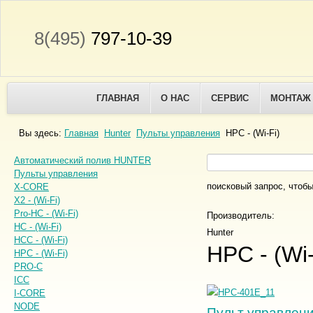
8(495)
797-10-39
ГЛАВНАЯ
О НАС
СЕРВИС
МОНТАЖ
Вы здесь:
Главная
Hunter
Пульты управления
HPC - (Wi-Fi)
Автоматический полив HUNTER
Пульты управления
поисковый запрос, чтобы
X-CORE
X2 - (Wi-Fi)
Pro-HC - (Wi-Fi)
Производитель:
HC - (Wi-Fi)
Hunter
HCC - (Wi-Fi)
HPC - (Wi-
HPC - (Wi-Fi)
PRO-C
ICC
I-CORE
NODE
Пульт управлени