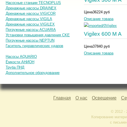
Насосные станции TECNOPLUS
Дренажные насосы DRAINEX
Цена
36224 руб
Дренажные насосы VIGICOR
Дренажные насосы VIGILA
Описание товара
Дренажные насосы VIGILEX
Погружные насосы AСUARIA
Vigilex 600 M A
Установки повышения давления CKE
Погружные насосы NEPTUN
Гаситель гидравлических ударов
Цена
37840 руб
Описание товара
Насосы AQUARIO
Ёмкости АНИОН
Труба ПНД
Дополнительное оборудование
Главная
О нас
Освещение
Се
© 2012 -
Копирование матери
с письме