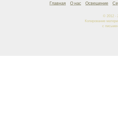
Главная
О нас
Освещение
Се
резьбой
Тройник с наружной резьбой
© 2012 -
Кран пластиковый
Копирование матери
Гребенки
с письме
Фитинги с накидной гайкой
Заглушка с внутренней
резьбой
Заглушка с наружной
резьбой
Ниппель
Ниппель переходной
Седелки
Футорка 623
Футорка 625