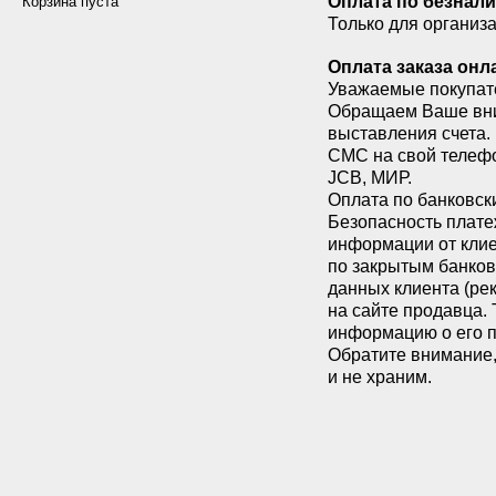
Оплата по безнал
Корзина пуста
Муфта с внутренней резьбой
TECNOPLUS
Только для организа
продувки
Муфта с внутренней резьбой
Дренажные насосы DRAINEX
ФУМ лента
переходная
Оплата заказа он
Дренажные насосы VIGICOR
Уважаемые покупат
Угол компрессионный
Дренажные насосы VIGILA
Обращаем Ваше вним
Угол компрессионный с
Дренажные насосы VIGILEX
выставления счета.
внутренней резьбой
СМС на свой телефон
Погружные насосы AСUARIA
Угол компрессионный с
JCB, МИР.
Установки повышения
наружной резьбой
Оплата по банковск
давления CKE
Безопасность плате
Угол с внутренней резьбой
Погружные насосы NEPTUN
информации от клие
Тройник компрессионный
по закрытым банков
Гаситель гидравлических
Тройник компрессионный
данных клиента (рек
ударов
переходной
на сайте продавца.
информацию о его п
Тройник компрессионный с
Обратите внимание,
внутренней резьбой
и не храним.
Тройник компрессионный с
наружной резьбой
Тройник компрессионный
угловой
Тройник с внутренней