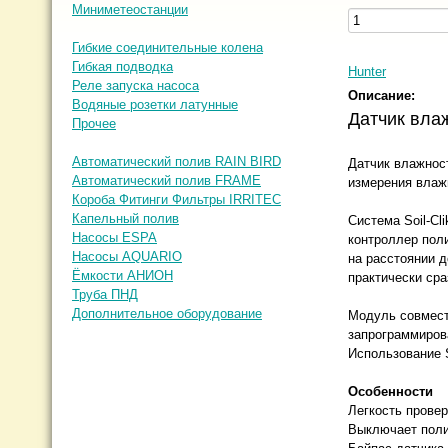
Миниметеостанции
Гибкие соединительные колена
Гибкая подводка
Hunter
Реле запуска насоса
Описание:
Водяные розетки латунные
Датчик вла
Прочее
Автоматический полив RAIN BIRD
Датчик влажнос
Автоматический полив FRAME
измерения влажн
Короба Фитинги Фильтры IRRITEC
Капельный полив
Система Soil-Cl
Насосы ESPA
контроллер поли
Насосы AQUARIO
на расстоянии д
Ёмкости АНИОН
практически сра
Труба ПНД
Дополнительное оборудование
Модуль совмести
запрограммиров
Использование S
Особенности
Легкость провер
Выключает поли