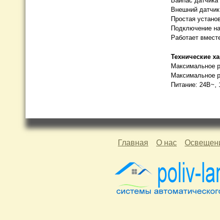
Байпас датчика
Внешний датчик
Простая установ
Подключение на 
Работает вместе
Технические х
Максимальное р
Максимальное р
Питание: 24В~, 
Главная
О нас
Освещен