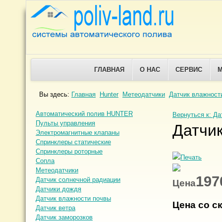
ГЛАВНАЯ
О НАС
СЕРВИС
Вы здесь:
Главная
Hunter
Метеодатчики
Датчик влажност
Автоматический полив HUNTER
Вернуться к: Д
Пульты управления
Датчик
Электромагнитные клапаны
Спринклеры статические
Спринклеры роторные
Сопла
Метеодатчики
197
Датчик солнечной радиации
Цена
Датчики дождя
Датчик влажности почвы
Цена со с
Датчик ветра
Датчик заморозков