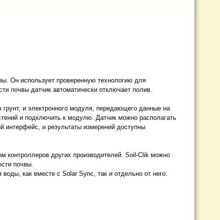
вы. Он использует проверенную технологию для
сти почвы датчик автоматически отключает полив.
 в грунт, и электронного модуля, передающего данные на
астений и подключить к модулю. Датчик можно располагать
ый интерфейс, и результаты измерений доступны
м контроллеров других производителей. Soil-Clik можно
ости почвы.
оды, как вместе с Solar Sync, так и отдельно от него.