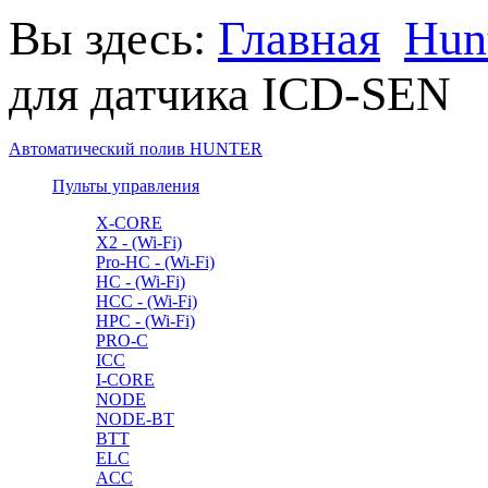
Вы здесь:
Главная
Hun
для датчика ICD-SEN
Автоматический полив HUNTER
Пульты управления
X-CORE
X2 - (Wi-Fi)
Pro-HC - (Wi-Fi)
HC - (Wi-Fi)
HCC - (Wi-Fi)
HPC - (Wi-Fi)
PRO-C
ICC
I-CORE
NODE
NODE-BT
BTT
ELC
ACC