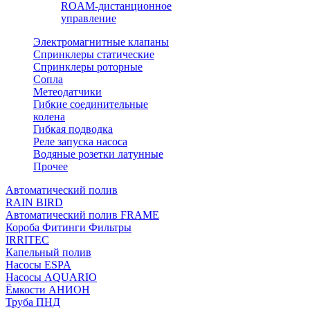
ROAM-дистанционное
управление
Электромагнитные клапаны
Спринклеры статические
Спринклеры роторные
Сопла
Метеодатчики
Гибкие соединительные
колена
Гибкая подводка
Реле запуска насоса
Водяные розетки латунные
Прочее
Автоматический полив
RAIN BIRD
Автоматический полив FRAME
Короба Фитинги Фильтры
IRRITEC
Капельный полив
Насосы ESPA
Насосы AQUARIO
Ёмкости АНИОН
Труба ПНД