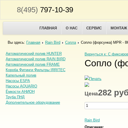
8(495)
797-10-39
ГЛАВНАЯ
О НАС
СЕРВИС
МОНТАЖ
Вы здесь:
Главная
Rain Bird
Сопла
Сопло (форсунка) MPR - 8
Автоматический полив HUNTER
Вернуться к: С фиксиро
Автоматический полив RAIN BIRD
Сопло (фо
Автоматический полив FRAME
Короба Фитинги Фильтры IRRITEC
Капельный полив
Насосы ESPA
Насосы AQUARIO
282 ру
Ёмкости АНИОН
Цена
Труба ПНД
Дополнительное оборудование
Rain Bird
Описание: