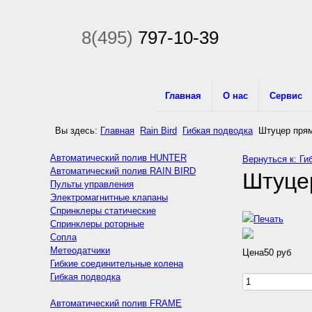
8(495)
797-10-39
Главная
О нас
Сервис
Вы здесь:
Главная
Rain Bird
Гибкая подводка
Штуцер пря
Автоматический полив HUNTER
Вернуться к: Ги
Автоматический полив RAIN BIRD
Штуце
Пульты управления
Электромагнитные клапаны
Спринклеры статические
Спринклеры роторные
Сопла
Метеодатчики
Цена
50 руб
Гибкие соединительные колена
Гибкая подводка
Автоматический полив FRAME