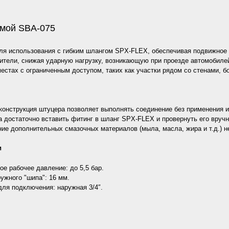
мой SBA-075
ля использования с гибким шлангом SPX-FLEX, обеспечивая подвижное 
ители, снижая ударную нагрузку, возникающую при проезде автомобилей
естах с ограниченным доступом, таких как участки рядом со стенами, 
конструкция штуцера позволяет выполнять соединение без применения и
 достаточно вставить фитинг в шланг SPX-FLEX и провернуть его вруч
ие дополнительных смазочных материалов (мыла, масла, жира и т.д.) н
и
е рабочее давление: до 5,5 бар.
ужного "шипа": 16 мм.
для подключения: наружная 3/4″.