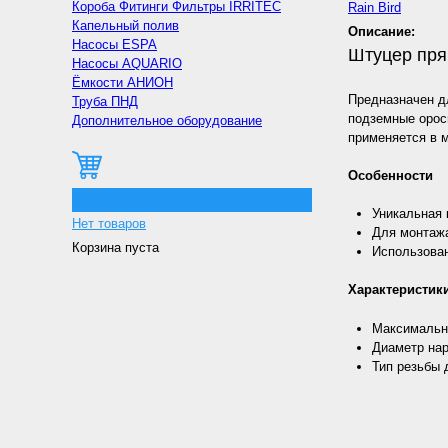
Короба Фитинги Фильтры IRRITEC
Rain Bird
Капельный полив
Описание:
Насосы ESPA
Штуцер пря
Насосы AQUARIO
Ёмкости АНИОН
Предназначен д
Труба ПНД
подземные орос
Дополнительное оборудование
применяется в м
Особенности
0
Уникальная 
Нет товаров
Для монтажа
Корзина пуста
Использован
Характеристик
Максимально
Диаметр нар
Тип резьбы 