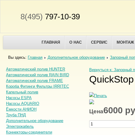
8(495)
797-10-39
ГЛАВНАЯ
О НАС
СЕРВИС
МОНТАЖ
Вы здесь:
Главная
Дополнительное оборудование
Запорный по
Автоматический полив HUNTER
Вернуться к: Запорный 
Автоматический полив RAIN BIRD
QuickStop 
Автоматический полив FRAME
Короба Фитинги Фильтры IRRITEC
Капельный полив
Насосы ESPA
Насосы AQUARIO
6000 р
Ёмкости АНИОН
Цена
Труба ПНД
Дополнительное оборудование
Электрокабель
Коннекторы-соединители