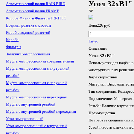
Угол 32хB1"
Автоматический полив RAIN BIRD
Автоматический полив FRAME
Короба Фитинги Фильтры IRRITEC
Водяная розетка с ключом
Цена
226 руб
Короб с водяной розеткой
Короба
Irritec
Фильтры
Описание:
Заглушка компрессионная
Угол 32хB1"
Муфта компрессионная соединительная
Используется для надёжно
Муфта компрессионная с внутренней
конструктивному решению 
резьбой
Характеристики
Муфта компрессионная с наружной
Материал: Высококачестве
резьбой
Тип соединения: Компресс
Муфта компрессионная переходная
Подключение: Универсальн
Муфта с внутренней резьбой
Резьба: Наличие внутренн
Муфта с внутренней резьбой переходная
Преимущества
Угол компрессионный
Не требует специальных и
Угол компрессионный с внутренней
Устойчивость к механичес
резьбой