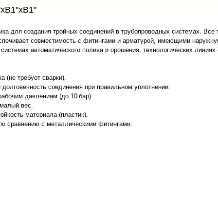
"хВ1"хВ1"
тика для создания тройных соединений в трубопроводных системах. Все
еспечивает совместимость с фитингами и арматурой, имеющими наружну
 системах автоматического полива и орошения, технологических линиях
а (не требует сварки).
и долговечность соединения при правильном уплотнении.
рабочим давлениям (до 10 бар).
 малый вес.
ойкость материала (пластик).
по сравнению с металлическими фитингами.