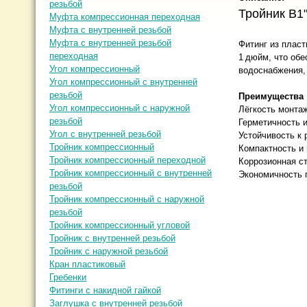
резьбой
Тройник В1
Муфта компрессионная переходная
Муфта с внутренней резьбой
Муфта с внутренней резьбой
Фитинг из плас
переходная
1 дюйм, что об
Угол компрессионный
водоснабжения,
Угол компрессионный с внутренней
резьбой
Преимущества
Угол компрессионный с наружной
Лёгкость монтаж
резьбой
Герметичность 
Угол с внутренней резьбой
Устойчивость к 
Тройник компрессионный
Компактность и
Тройник компрессионный переходной
Коррозионная ст
Тройник компрессионный с внутренней
Экономичность 
резьбой
Тройник компрессионный с наружной
резьбой
Тройник компрессионный угловой
Тройник с внутренней резьбой
Тройник с наружной резьбой
Кран пластиковый
Гребенки
Фитинги с накидной гайкой
Заглушка с внутренней резьбой