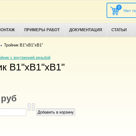
0
МОНТАЖ
ПРИМЕРЫ РАБОТ
ДОКУМЕНТАЦИЯ
СТАТЬИ
Тройник В1"хВ1"хВ1"
ойник с внутренней резьбой
к В1"хВ1"хВ1"
 руб