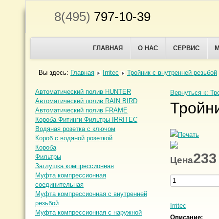
8(495)
797-10-39
ГЛАВНАЯ
О НАС
СЕРВИС
Вы здесь:
Главная
Irritec
Тройник с внутренней резьбой
Автоматический полив HUNTER
Вернуться к: Тр
Автоматический полив RAIN BIRD
Тройни
Автоматический полив FRAME
Короба Фитинги Фильтры IRRITEC
Водяная розетка с ключом
Короб с водяной розеткой
Короба
233
Фильтры
Цена
Заглушка компрессионная
Муфта компрессионная
соединительная
Муфта компрессионная с внутренней
резьбой
Irritec
Муфта компрессионная с наружной
Описание: