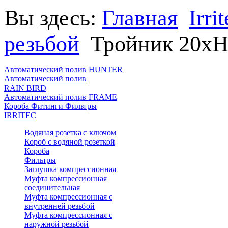
Вы здесь:
Главная
Irri
резьбой
Тройник 20хH
Автоматический полив HUNTER
Автоматический полив
RAIN BIRD
Автоматический полив FRAME
Короба Фитинги Фильтры
IRRITEC
Водяная розетка с ключом
Короб с водяной розеткой
Короба
Фильтры
Заглушка компрессионная
Муфта компрессионная
соединительная
Муфта компрессионная с
внутренней резьбой
Муфта компрессионная с
наружной резьбой