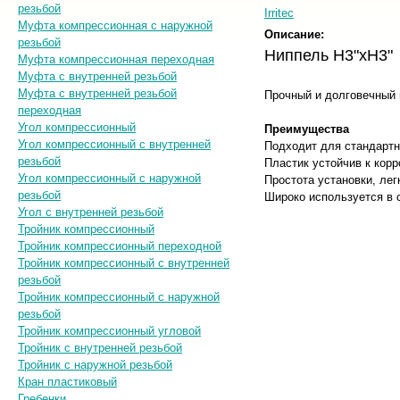
резьбой
Irritec
Муфта компрессионная с наружной
Описание:
резьбой
Ниппель Н3"хН3"
Муфта компрессионная переходная
Муфта с внутренней резьбой
Муфта с внутренней резьбой
Прочный и долговечный 
переходная
Угол компрессионный
Преимущества
Угол компрессионный с внутренней
Подходит для стандартно
резьбой
Пластик устойчив к кор
Угол компрессионный с наружной
Простота установки, ле
резьбой
Широко используется в 
Угол с внутренней резьбой
Тройник компрессионный
Тройник компрессионный переходной
Тройник компрессионный с внутренней
резьбой
Тройник компрессионный с наружной
резьбой
Тройник компрессионный угловой
Тройник с внутренней резьбой
Тройник с наружной резьбой
Кран пластиковый
Гребенки