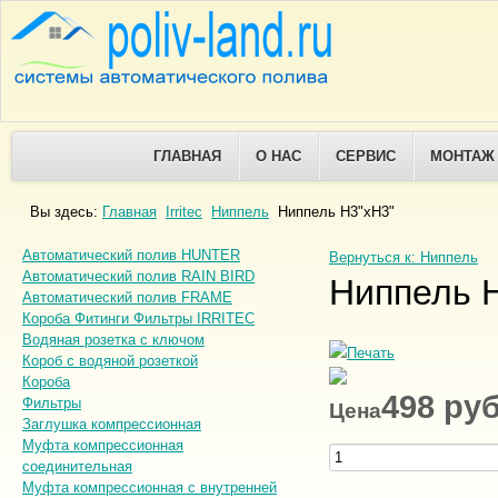
ГЛАВНАЯ
О НАС
СЕРВИС
МОНТАЖ
Вы здесь:
Главная
Irritec
Ниппель
Ниппель Н3"хН3"
Автоматический полив HUNTER
Вернуться к: Ниппель
Автоматический полив RAIN BIRD
Ниппель 
Автоматический полив FRAME
Короба Фитинги Фильтры IRRITEC
Водяная розетка с ключом
Короб с водяной розеткой
Короба
498 ру
Фильтры
Цена
Заглушка компрессионная
Муфта компрессионная
соединительная
Муфта компрессионная с внутренней