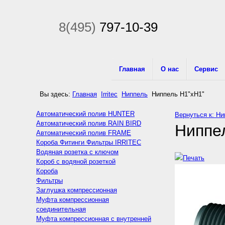
8(495)
797-10-39
Главная
О нас
Сервис
Вы здесь:
Главная
Irritec
Ниппель
Ниппель Н1"хН1"
Автоматический полив HUNTER
Вернуться к: Н
Автоматический полив RAIN BIRD
Ниппе
Автоматический полив FRAME
Короба Фитинги Фильтры IRRITEC
Водяная розетка с ключом
Короб с водяной розеткой
Короба
Фильтры
Заглушка компрессионная
Муфта компрессионная
соединительная
Муфта компрессионная с внутренней