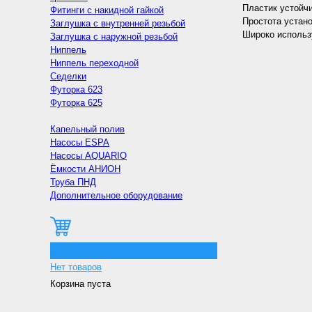
Пластик устойчи
Фитинги с накидной гайкой
Простота устано
Заглушка с внутренней резьбой
Широко использ
Заглушка с наружной резьбой
Ниппель
Ниппель переходной
Седелки
Футорка 623
Футорка 625
Капельный полив
Насосы ESPA
Насосы AQUARIO
Ёмкости АНИОН
Труба ПНД
Дополнительное оборудование
0
Нет товаров
Корзина пуста