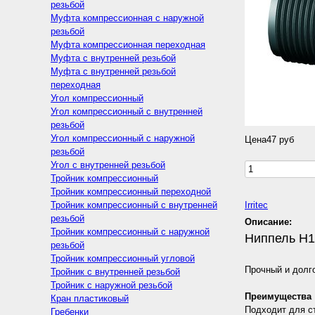
резьбой
Муфта компрессионная с наружной
резьбой
Муфта компрессионная переходная
Муфта с внутренней резьбой
Муфта с внутренней резьбой
переходная
Угол компрессионный
Угол компрессионный с внутренней
резьбой
Угол компрессионный с наружной
Цена
47 руб
резьбой
Угол с внутренней резьбой
Тройник компрессионный
Тройник компрессионный переходной
Тройник компрессионный с внутренней
Irritec
резьбой
Описание:
Тройник компрессионный с наружной
Ниппель Н1
резьбой
Тройник компрессионный угловой
Прочный и долг
Тройник с внутренней резьбой
Тройник с наружной резьбой
Преимущества
Кран пластиковый
Подходит для ст
Гребенки