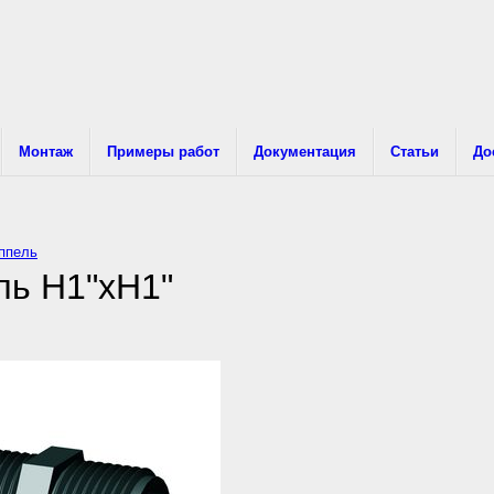
Монтаж
Примеры работ
Документация
Статьи
До
иппель
ль Н1"хН1"