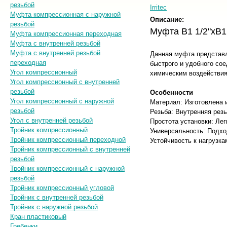
резьбой
Irritec
Муфта компрессионная с наружной
Описание:
резьбой
Муфта В1 1/2"хB1 
Муфта компрессионная переходная
Муфта с внутренней резьбой
Муфта с внутренней резьбой
Данная муфта представл
переходная
быстрого и удобного сое
Угол компрессионный
химическим воздействия
Угол компрессионный с внутренней
резьбой
Особенности
Угол компрессионный с наружной
Материал: Изготовлена 
резьбой
Резьба: Внутренняя рез
Угол с внутренней резьбой
Простота установки: Ле
Тройник компрессионный
Универсальность: Подхо
Тройник компрессионный переходной
Устойчивость к нагрузк
Тройник компрессионный с внутренней
резьбой
Тройник компрессионный с наружной
резьбой
Тройник компрессионный угловой
Тройник с внутренней резьбой
Тройник с наружной резьбой
Кран пластиковый
Гребенки