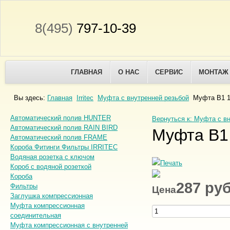
8(495)
797-10-39
ГЛАВНАЯ
О НАС
СЕРВИС
МОНТАЖ
Вы здесь:
Главная
Irritec
Муфта с внутренней резьбой
Муфта B1 1
Автоматический полив HUNTER
Вернуться к: Муфта с в
Автоматический полив RAIN BIRD
Муфта B1 
Автоматический полив FRAME
Короба Фитинги Фильтры IRRITEC
Водяная розетка с ключом
Короб с водяной розеткой
Короба
287 ру
Фильтры
Цена
Заглушка компрессионная
Муфта компрессионная
соединительная
Муфта компрессионная с внутренней