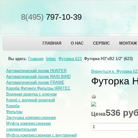
8(495)
797-10-39
ГЛАВНАЯ
О НАС
СЕРВИС
МОНТАЖ
Вы здесь:
Главная
Irritec
Футорка 623
Футорка H3"хB2 1/2" (623)
Автоматический полив HUNTER
Вернуться к: Футорка 62
Автоматический полив RAIN BIRD
Футорка H
Автоматический полив FRAME
Короба Фитинги Фильтры IRRITEC
Водяная розетка с ключом
Короб с водяной розеткой
Короба
536 ру
Фильтры
Цена
Заглушка компрессионная
Муфта компрессионная
соединительная
Муфта компрессионная с внутренней