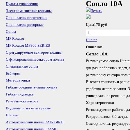
Сопло 10A
Пульты управления
Электромагнитные клапаны
Спринклеры статические
Спринклеры роторные
Цена
178 руб
Сопла
MP Rotator
Hunter
MP Rotator MP800 SERIES
Описание:
С регулируемым сектором полива
Сопло 10A
С фиксированным сектором полива
Регулируемое сопло Hunte
Специальные сопла
для разнообразных задач,
Баблеры
регулировку сектора поли
Метеодатчики
Высокая точность и равно
Гибкие соединительные колена
удобство использования. 
Гибкая подводка
универсальное решение дл
Реле запуска насоса
Характеристики
Водяные розетки латунные
Рекомендуемое рабочее дав
Прочее
Радиус полива: 3,0 метра.
Автоматический полив RAIN BIRD
Сектор полива: регулируеы
Автоматический полив FRAME