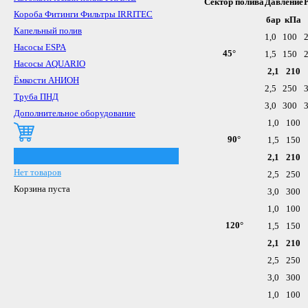
Сектор полива
Давление
Короба Фитинги Фильтры IRRITEC
бар
кПа
Капельный полив
1,0
100
2
Насосы ESPA
45°
1,5
150
2
Насосы AQUARIO
2,1
210
Ёмкости АНИОН
2,5
250
3
Труба ПНД
3,0
300
3
Дополнительное оборудование
1,0
100
90°
1,5
150
0
2,1
210
Нет товаров
2,5
250
Корзина пуста
3,0
300
1,0
100
120°
1,5
150
2,1
210
2,5
250
3,0
300
1,0
100