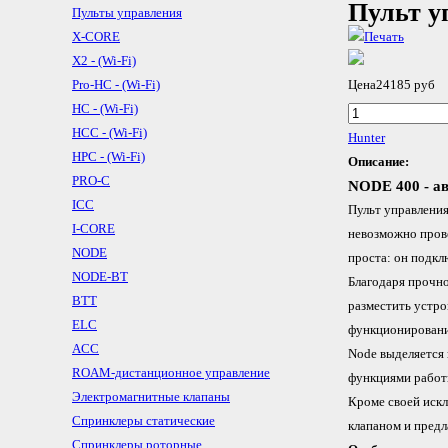
Пульт у
Пульты управления
X-CORE
X2 - (Wi-Fi)
Pro-HC - (Wi-Fi)
Цена
24185 руб
HC - (Wi-Fi)
HCC - (Wi-Fi)
Hunter
HPC - (Wi-Fi)
Описание:
PRO-C
NODE 400 - а
ICC
Пульт управления
I-CORE
невозможно прове
NODE
проста: он подкл
NODE-BT
Благодаря прочно
BTT
разместить устро
ELC
функционировани
ACC
Node выделяется
ROAM-дистанционное управление
функциями работ
Электромагнитные клапаны
Кроме своей иск
Спринклеры статические
клапаном и предл
Спринклеры роторные