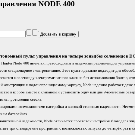
правления NODE 400
втономный пульт управления на четыре зоны(без соленоидов D
 Hunter Node 400 является превосходным и надежным решением для управлени
сти стационарное электропитание. Этот пульт идеально подходит для обособ
ючается к соленоиду электромагнитного клапана без использования болтов, от
й конструкции и водонепроницаемому корпусу, Node надежно работает даже в
йство в коробе вместе с клапаном и установить одну или две 9-вольтовые бата
я на протяжении сезона.
 широкими возможностями настройки и высокой степенью надежности. Несмот
ы на батарейках.
лючительной надежности, Node отличается простотой настройки благодаря жи
агает три стандартные программы с возможностью запуска до четырёх раз в к