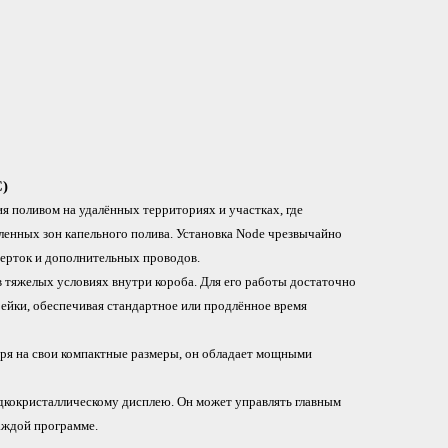
C)
я поливом на удалённых территориях и участках, где
ленных зон капельного полива. Установка Node чрезвычайно
верток и дополнительных проводов.
 тяжелых условиях внутри короба. Для его работы достаточно
рейки, обеспечивая стандартное или продлённое время
ря на свои компактные размеры, он обладает мощными
дкокристаллическому дисплею. Он может управлять главным
аждой программе.