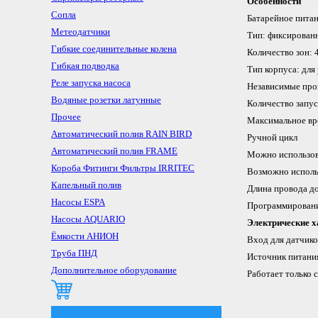
Особенности
Сопла
Батарейное пита
Метеодатчики
Тип: фиксированн
Гибкие соединительные колена
Количество зон: 
Гибкая подводка
Тип корпуса: для
Реле запуска насоса
Независимые про
Водяные розетки латунные
Количество запус
Прочее
Максимальное вр
Автоматический полив RAIN BIRD
Ручной цикл
Автоматический полив FRAME
Можно использов
Короба Фитинги Фильтры IRRITEC
Возможно использ
Капельный полив
Длина провода до
Насосы ESPA
Программирован
Насосы AQUARIO
Электрические х
Ёмкости АНИОН
Вход для датчико
Труба ПНД
Источник питания:
Дополнительное оборудование
Работает только
0