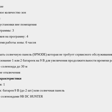
ние
ое количество зон
4
 установки вне помещения
граммы: 3
ков на программу: 4
емя работы зоны: 6 часов
ать солнечную панель (SPNODE) которая не требует сервисного обслуживани
ование 1 или 2 батареек на 9 В для увеличения продолжительности времени 
 соленоида до 30 м
ие отключения
арактеристики
в: 1
 батарея 9 В (до 2 шт.) или солнечная панель
 с соленоидами 9В DC HUNTER