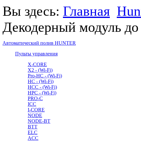
Вы здесь:
Главная
Hun
Декодерный модуль д
Автоматический полив HUNTER
Пульты управления
X-CORE
X2 - (Wi-Fi)
Pro-HC - (Wi-Fi)
HC - (Wi-Fi)
HCC - (Wi-Fi)
HPC - (Wi-Fi)
PRO-C
ICC
I-CORE
NODE
NODE-BT
BTT
ELC
ACC