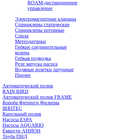
ROAM-дистанционное
управление
Электромагнитные клапаны
Спринклеры статические
Спринклеры роторные
Сопла
Метеодатчики
Гибкие соединительные
колена
Гибкая подводка
Реле запуска насоса
Водяные розетки латунные
Прочее
Автоматический полив
RAIN BIRD
Автоматический полив FRAME
Короба Фитинги Фильтры
IRRITEC
Капельный полив
Насосы ESPA
Насосы AQUARIO
Ёмкости АНИОН
Труба ПНД