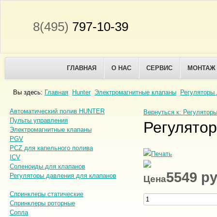
8(495)
797-10-39
ГЛАВНАЯ
О НАС
СЕРВИС
МОНТАЖ
Вы здесь:
Главная
Hunter
Электромагнитные клапаны
Регуляторы 
Автоматический полив HUNTER
Вернуться к: Регулятор
Пульты управления
Регулято
Электромагнитные клапаны
PGV
PCZ для капельного полива
ICV
Соленоиды для клапанов
5549 р
Регуляторы давления для клапанов
Цена
Спринклеры статические
Спринклеры роторные
Сопла