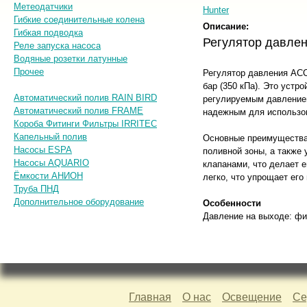
Метеодатчики
Hunter
Гибкие соединительные колена
Описание:
Гибкая подводка
Регулятор давле
Реле запуска насоса
Водяные розетки латунные
Прочее
Регулятор давления ACC
бар (350 кПа). Это уст
Автоматический полив RAIN BIRD
регулируемым давлением 
Автоматический полив FRAME
надежным для использов
Короба Фитинги Фильтры IRRITEC
Капельный полив
Основные преимущества
Насосы ESPA
поливной зоны, а также
Насосы AQUARIO
клапанами, что делает 
Ёмкости АНИОН
легко, что упрощает ег
Труба ПНД
Дополнительное оборудование
Особенности
Давление на выходе: фи
Главная
О нас
Освещение
Се