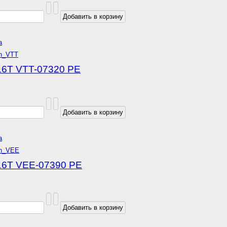
а
16T VTT-07320 РЕ
а
16Т VEE-07390 РЕ