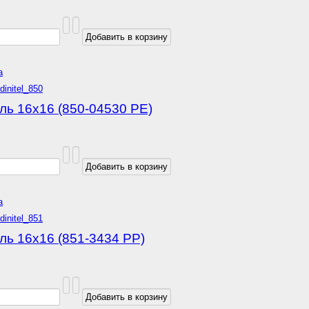
а
ль 16х16 (850-04530 РЕ)
а
ь 16х16 (851-3434 РР)