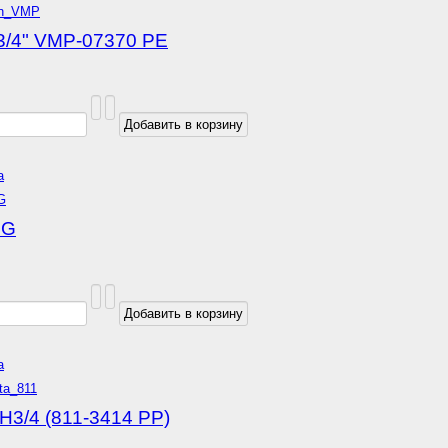
3/4" VMP-07370 РЕ
а
RG
а
3/4 (811-3414 РР)