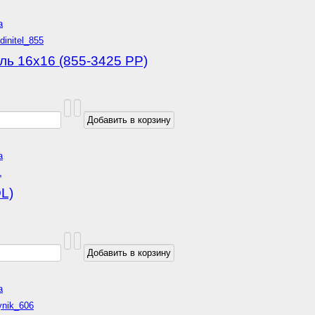
а
ь 16х16 (855-3425 РР)
а
L)
а