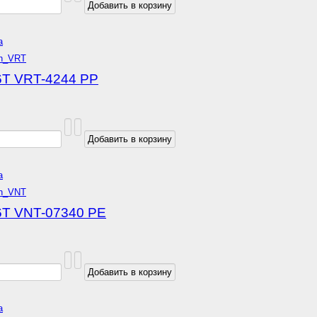
а
6T VRT-4244 РР
а
6Т VNT-07340 РЕ
а