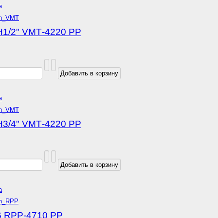
а
Н1/2" VMТ-4220 РР
а
Н3/4" VMТ-4220 РР
а
6 RPP-4710 РР