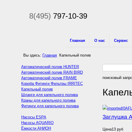
8(495)
797-10-39
Главная
О нас
Сервис
Вы здесь:
Главная
Капельный полив
Автоматический полив HUNTER
Автоматический полив RAIN BIRD
поисковый запро
Автоматический полив FRAME
Короба Фитинги Фильтры IRRITEC
Капельный полив
Капел
Шланги для капельного полива
Краны для капельного полива
Фитинги для капельного полива
Заглушка 
Насосы ESPA
Насосы AQUARIO
Ёмкости АНИОН
Цена
13 руб