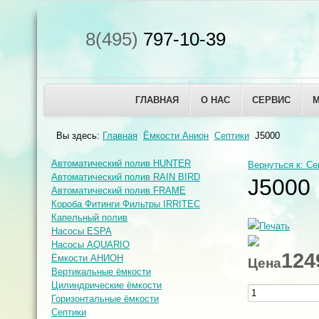
8(495)
797-10-39
ГЛАВНАЯ
О НАС
СЕРВИС
Вы здесь:
Главная
Ёмкости Анион
Септики
J5000
Автоматический полив HUNTER
Вернуться к: Се
Автоматический полив RAIN BIRD
J5000
Автоматический полив FRAME
Короба Фитинги Фильтры IRRITEC
Капельный полив
Насосы ESPA
Насосы AQUARIO
124
Ёмкости АНИОН
Цена
Вертикальные ёмкости
Цилиндрические ёмкости
Горизонтальные ёмкости
Септики