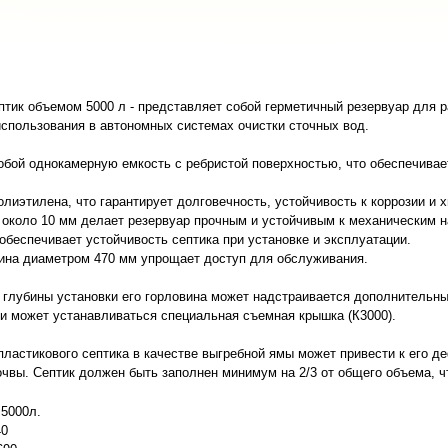
птик объемом 5000 л - представляет собой герметичный резервуар для 
использования в автономных системах очистки сточных вод.
обой однокамерную емкость с ребристой поверхностью, что обеспечива
олиэтилена, что гарантирует долговечность, устойчивость к коррозии и
 около 10 мм делает резервуар прочным и устойчивым к механическим н
беспечивает устойчивость септика при установке и эксплуатации.
ина диаметром 470 мм упрощает доступ для обслуживания.
 глубины установки его горловина может надстраивается дополнительны
ии может устанавливаться специальная съемная крышка (К3000).
пластикового септика в качестве выгребной ямы может привести к его 
чвы. Септик должен быть заполнен минимум на 2/3 от общего объема, ч
 5000л.
40