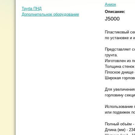
Анион
Труба ПНД
Описание:
Дополнительное оборудование
J5000
Пластиковый се
по установке и 
Представляет с
грунта.
Изготовлен из п
Толщина стенок
Плоское днище о
Широкая горлов
Для увеличения
горловину секц
Использование 
или подвижек по
Полный объём -
Длина (мм) - 23